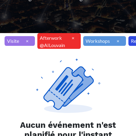
Afterwork
×
Visite
×
Workshops
×
Re
@AILouvain
Aucun événement n'est
planifié pour l'instant