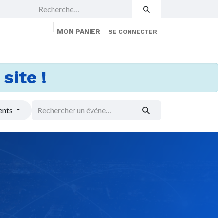
MON PANIER
SE CONNECTER
 Events
Jobs
À propos
Membership
site !
ents