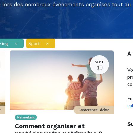
 lors des nombreux événements organisés tout au l
king
×
Sport
×
À
SEPT.
10
Vo
pr
co
En
ep
t
Conférence - débat
Networking
S
Comment organiser et