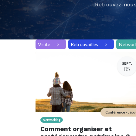
Retrouvez-nous
Visite
×
Retrouvailles
×
Networ
SEPT.
05
Conférence - déba
Networking
Comment organiser et