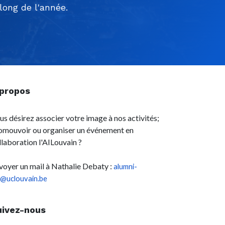
ong de l'année.
 propos
us désirez associer votre image à nos activités;
omouvoir ou organiser un événement en
llaboration l'AILouvain ?
voyer un mail à Nathalie Debaty :
alumni-
l@uclouvain.be
uivez-nous