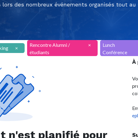
 lors des nombreux événements organisés tout au l
Rencontre Alumni /
×
Lunch
king
×
étudiants
Conférence
À
Vo
pr
co
En
ep
n'est planifié pour
S