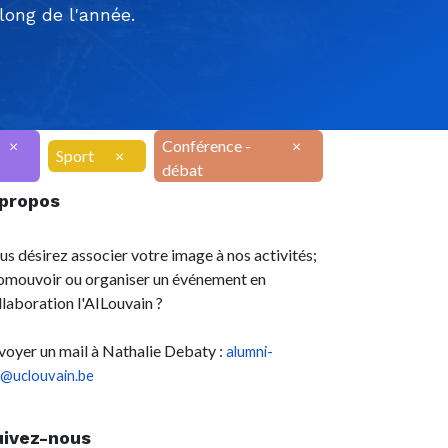
ong de l'année.
×
Conférence -
×
Sport
×
débat
 propos
us désirez associer votre image à nos activités;
omouvoir ou organiser un événement en
llaboration l'AILouvain ?
voyer un mail à Nathalie Debaty :
alumni-
l@uclouvain.be
uivez-nous