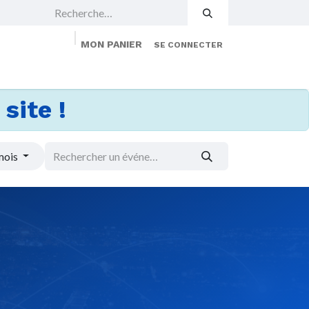
MON PANIER
SE CONNECTER
 Events
Jobs
À propos
Membership
site !
mois