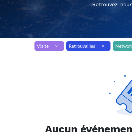
Retrouvez-nous
Visite
×
Retrouvailles
×
Networ
Aucun événement 