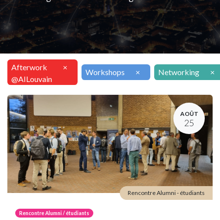
Afterwork
×
Workshops
×
Networking
×
@AILouvain
AOÛT
25
Rencontre Alumni - étudiants
Rencontre Alumni / étudiants