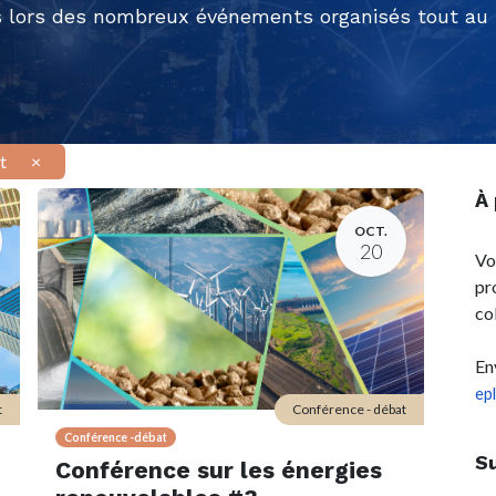
 lors des nombreux événements organisés tout au l
t
×
À
OCT.
20
Vo
pr
co
En
ep
t
Conférence - débat
Conférence -débat
S
Conférence sur les énergies