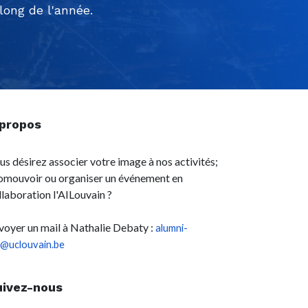
ong de l'année.
 propos
us désirez associer votre image à nos activités;
omouvoir ou organiser un événement en
llaboration l'AILouvain ?
voyer un mail à Nathalie Debaty :
alumni-
l@uclouvain.be
uivez-nous