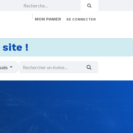
MON PANIER
SE CONNECTER
 Events
Jobs
À propos
Membership
site !
ssés