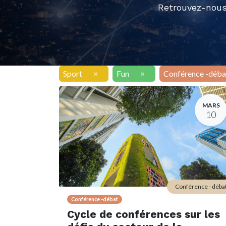
Retrouvez-nous
Sport
×
Fun
×
Conférence -déba
MARS
10
Conférence - déba
Conférence -débat
Cycle de conférences sur les