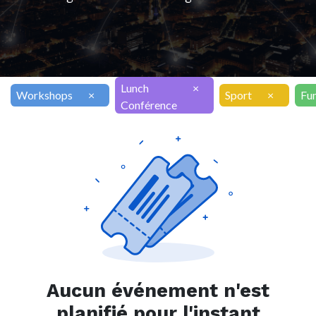
Lunch
×
Workshops
×
Sport
×
Fu
Conférence
Aucun événement n'est
planifié pour l'instant