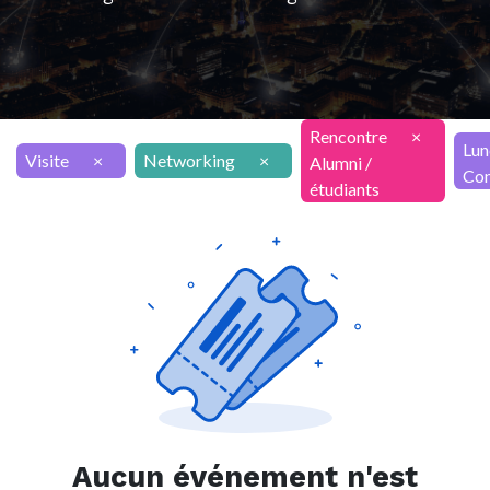
Rencontre
×
Lun
Visite
×
Networking
×
Alumni /
Con
étudiants
Aucun événement n'est