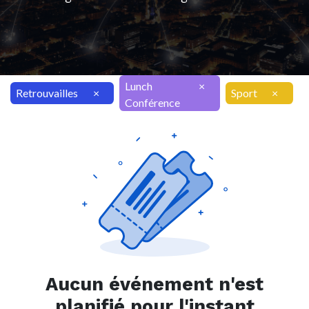
Lunch
×
Retrouvailles
×
Sport
×
Conférence
Aucun événement n'est
planifié pour l'instant