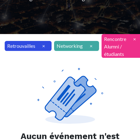
Rencontre
×
Retrouvailles
×
Networking
×
Alumni /
étudiants
Aucun événement n'est