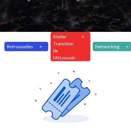
Atelier
×
Transition
Retrouvailles
×
Networking
×
de
l'AILouvain