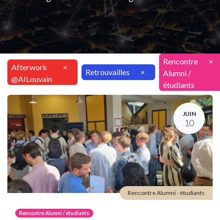
Rencontre
×
Afterwork
×
Retrouvailles
×
Alumni /
@AILouvain
étudiants
JUIN
10
Rencontre Alumni - étudiants
Rencontre Alumni / étudiants