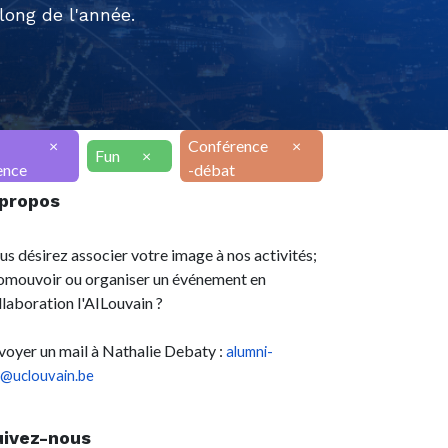
ong de l'année.
×
Conférence
×
Fun
×
ence
-débat
 propos
us désirez associer votre image à nos activités;
omouvoir ou organiser un événement en
llaboration l'AILouvain ?
voyer un mail à Nathalie Debaty :
alumni-
l@uclouvain.be
uivez-nous