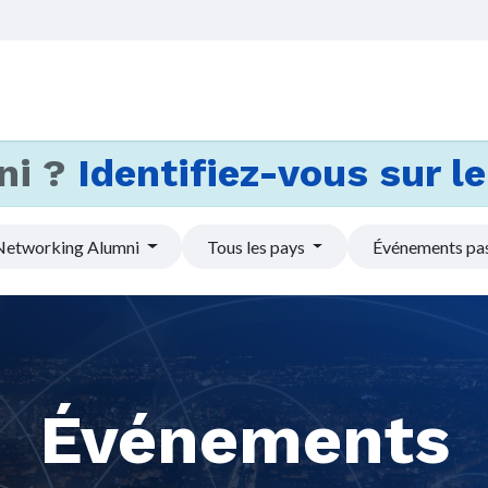
Accueil
Services
Actus et
ni ?
Identifiez-vous sur le 
Networking Alumni
Tous les pays
Événements pa
Événements