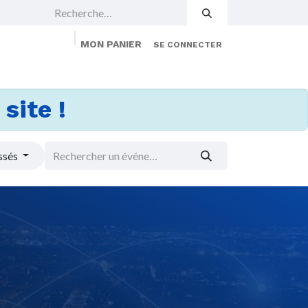
MON PANIER
SE CONNECTER
 Events
Jobs
À propos
Membership
site !
ssés