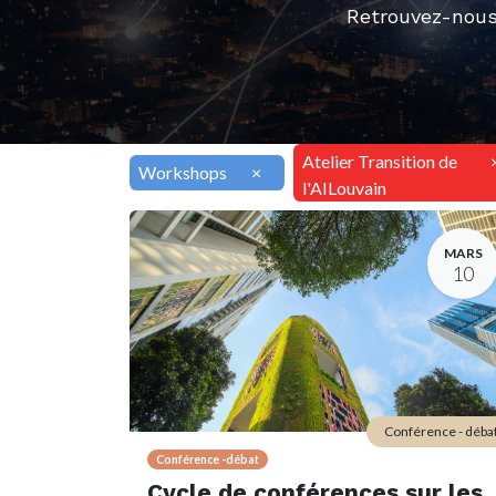
Retrouvez-nous
Atelier Transition de
Workshops
×
l'AILouvain
MARS
10
Conférence - déba
Conférence -débat
Cycle de conférences sur les