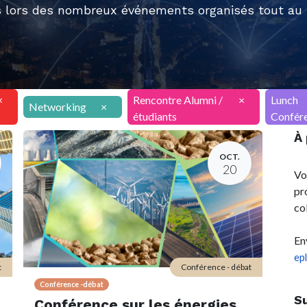
 lors des nombreux événements organisés tout au l
×
Rencontre Alumni /
×
Lunch
Networking
×
étudiants
Confér
À
OCT.
20
Vo
pr
co
En
ep
t
Conférence - débat
Conférence -débat
S
Conférence sur les énergies