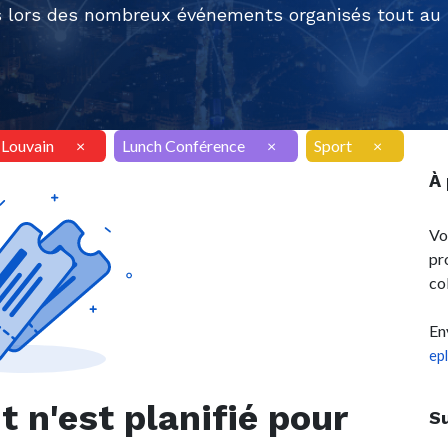
 lors des nombreux événements organisés tout au l
AILouvain
×
Lunch Conférence
×
Sport
×
À
Vo
pr
co
En
ep
n'est planifié pour
S