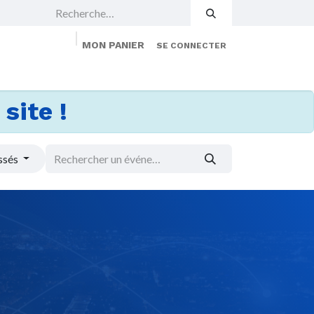
MON PANIER
SE CONNECTER
 Events
Jobs
À propos
Membership
site !
ssés