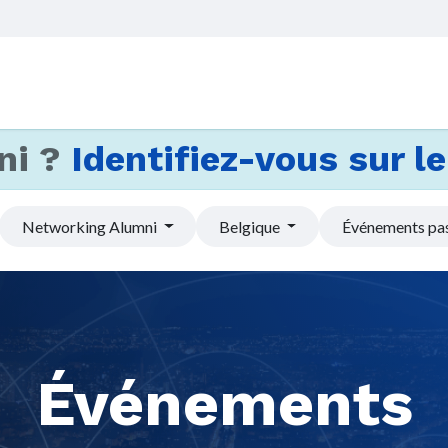
Accueil
Services
Actus et
ni ?
Identifiez-vous sur le 
Networking Alumni
Belgique
Événements pa
Événements