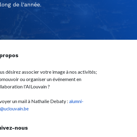
ong de l'année.
 propos
us désirez associer votre image à nos activités;
omouvoir ou organiser un événement en
llaboration l'AILouvain ?
voyer un mail à Nathalie Debaty :
alumni-
l@uclouvain.be
uivez-nous