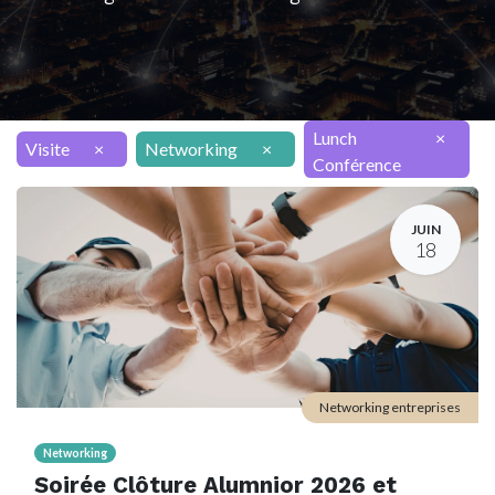
Lunch
×
Visite
×
Networking
×
Conférence
JUIN
18
Networking entreprises
Networking
Soirée Clôture Alumnior 2026 et