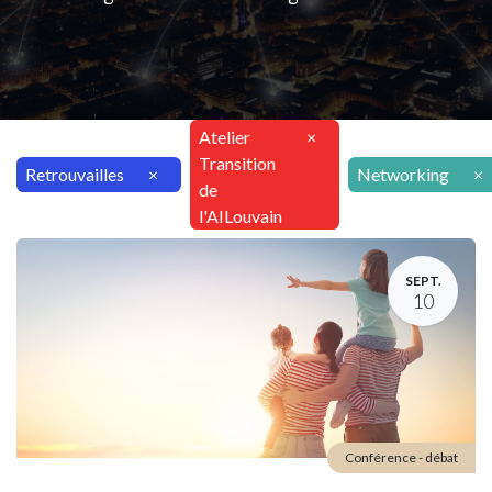
Atelier
×
Transition
Retrouvailles
×
Networking
×
de
l'AILouvain
SEPT.
10
Conférence - débat