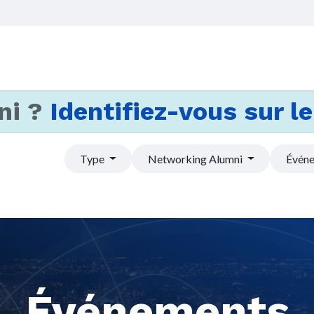
Accueil
Services
Actus et
ni ?
Identifiez-vous sur le 
Type
Networking Alumni
Événe
Événements