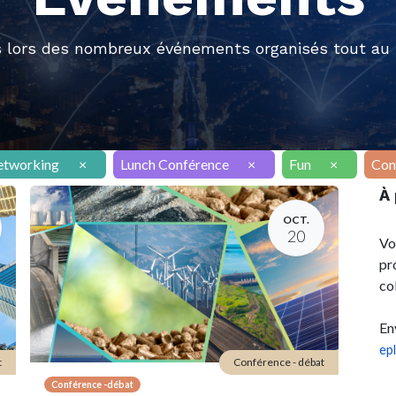
 lors des nombreux événements organisés tout au l
etworking
×
Lunch Conférence
×
Fun
×
Con
À
OCT.
20
Vo
pr
co
En
ep
t
Conférence - débat
Conférence -débat