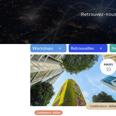
Retrouvez-nous
Workshops
×
Retrouvailles
×
N
MARS
10
Conférence - déba
Conférence -débat