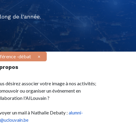
ong de l'année.
férence -débat
×
 propos
us désirez associer votre image à nos activités;
omouvoir ou organiser un événement en
llaboration l'AILouvain ?
voyer un mail à Nathalie Debaty :
alumni-
l@uclouvain.be