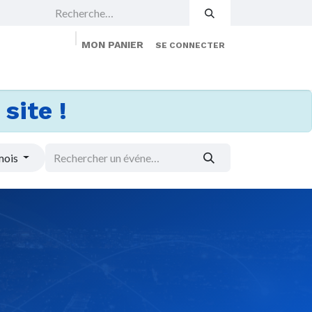
MON PANIER
SE CONNECTER
 Events
Jobs
À propos
Membership
site !
mois