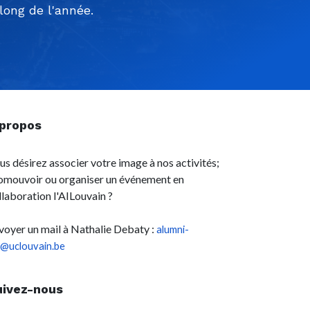
ong de l'année.
 propos
us désirez associer votre image à nos activités;
omouvoir ou organiser un événement en
llaboration l'AILouvain ?
voyer un mail à Nathalie Debaty :
alumni-
l@uclouvain.be
uivez-nous