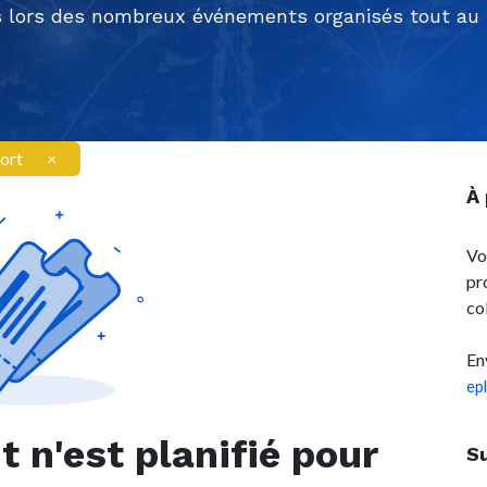
 lors des nombreux événements organisés tout au l
ort
×
À
Vo
pr
co
En
ep
n'est planifié pour
S