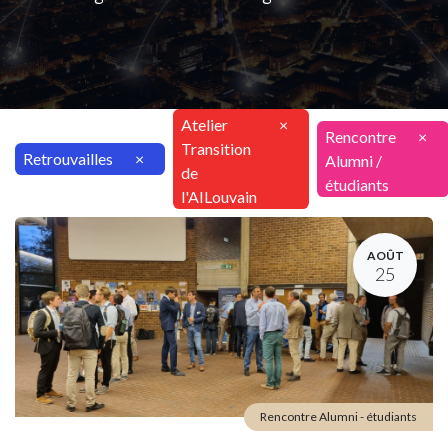
Atelier
×
Rencontre
×
Transition
Retrouvailles
×
Alumni /
de
étudiants
l'AILouvain
AOÛT
25
Rencontre Alumni - étudiants