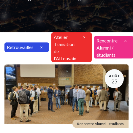
Atelier
×
Rencontre
×
Transition
Retrouvailles
×
Alumni /
de
étudiants
l'AILouvain
AOÛT
25
Rencontre Alumni - étudiants