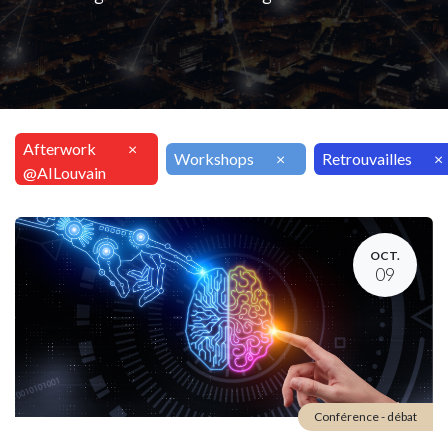
Afterwork
×
Workshops
×
Retrouvailles
×
@AILouvain
OCT.
09
Conférence - débat