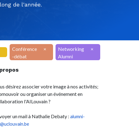
ong de l'année.
Conférence
×
Networking
×
×
-débat
Alumni
 propos
us désirez associer votre image à nos activités;
omouvoir ou organiser un événement en
llaboration l'AILouvain ?
voyer un mail à Nathalie Debaty :
alumni-
l@uclouvain.be