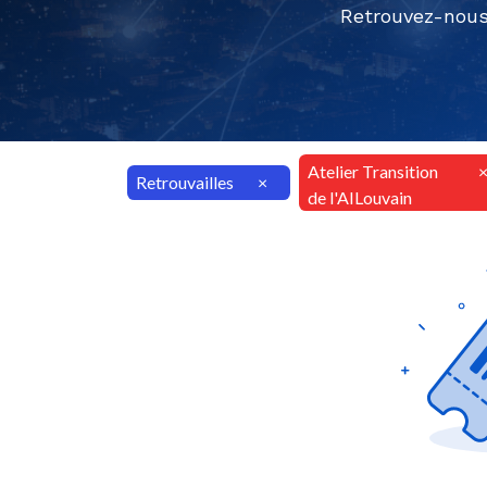
Retrouvez-nous
Atelier Transition
Retrouvailles
×
de l'AILouvain