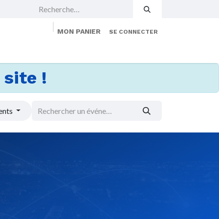
MON PANIER
SE CONNECTER
 Events
Jobs
À propos
Membership
site !
ents