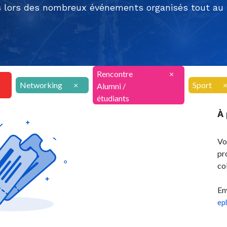
 lors des nombreux événements organisés tout au l
Rencontre
×
×
Networking
×
Sport
Alumni /
étudiants
À
Vo
pr
co
En
ep