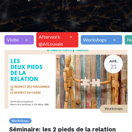
Afterwork
×
Visite
×
Workshops
×
Ne
@AILouvain
AVR.
23
Workshops
Workshops
Séminaire: les 2 pieds de la relation