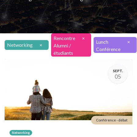
Rencontre
×
Lunch
×
Networking
×
Alumni /
Conférence
étudiants
SEPT.
05
Conférence - débat
Networking