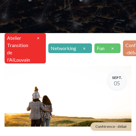
Atelier
×
Transition
Conf
Networking
×
Fun
×
de
-déb
l'AILouvain
SEPT.
05
Conférence - débat