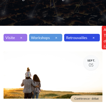
A
T
Visite
×
Workshops
×
Retrouvailles
×
d
l
SEPT.
05
Conférence - débat