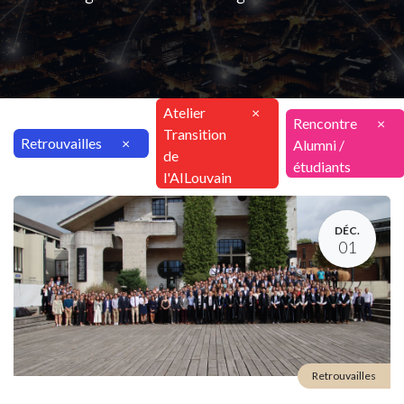
Atelier
×
Rencontre
×
Transition
Retrouvailles
×
Alumni /
de
étudiants
l'AILouvain
DÉC.
01
Retrouvailles