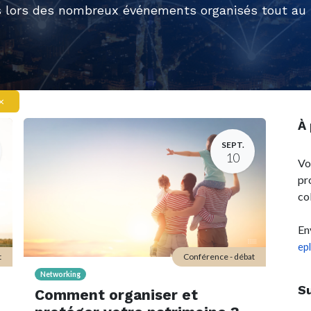
 lors des nombreux événements organisés tout au l
×
À
SEPT.
10
Vo
pr
co
En
ep
t
Conférence - débat
Networking
S
Comment organiser et