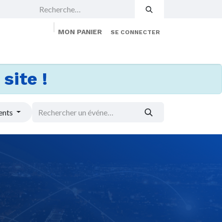
MON PANIER
SE CONNECTER
 Events
Jobs
À propos
Membership
site !
ents