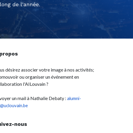
ong de l'année.
 propos
us désirez associer votre image à nos activités;
omouvoir ou organiser un événement en
llaboration l'AILouvain ?
voyer un mail à Nathalie Debaty :
alumni-
l@uclouvain.be
uivez-nous