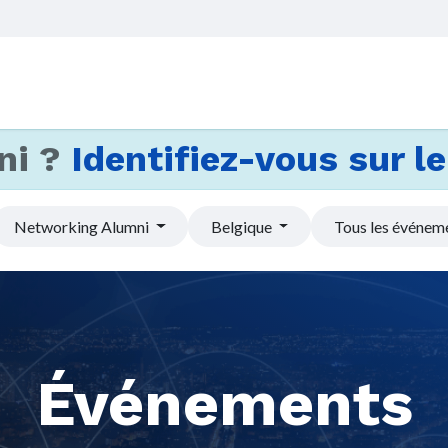
Accueil
Services
Actus et
ni ?
Identifiez-vous sur le 
Networking Alumni
Belgique
Tous les événem
Événements