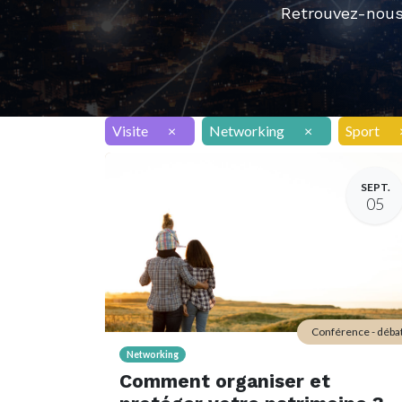
Retrouvez-nous
Visite
×
Networking
×
Sport
SEPT.
05
Conférence - déba
Networking
Comment organiser et