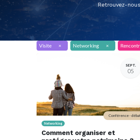
Retrouvez-nous
Visite
×
Networking
×
Rencontr
SEPT.
05
Conférence - déba
Networking
Comment organiser et