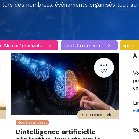
 lors des nombreux événements organisés tout au l
e Alumni / étudiants
×
Lunch Conférence
×
Sport
À
OCT.
09
Vo
pr
co
En
ep
t
Conférence - débat
Conférence -débat
S
L'intelligence artificielle