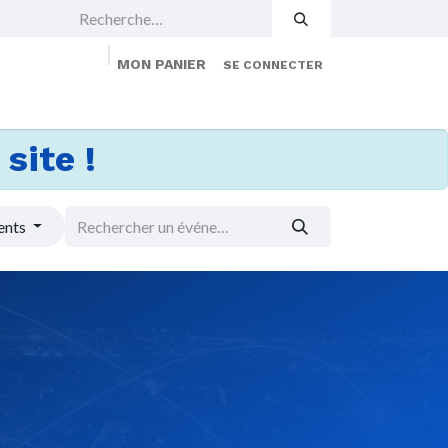
MON PANIER
SE CONNECTER
 Events
Jobs
À propos
Membership
site !
ents