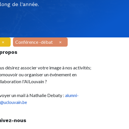
ong de l'année.
×
Conférence -débat
×
 propos
us désirez associer votre image à nos activités;
omouvoir ou organiser un événement en
llaboration l'AILouvain ?
voyer un mail à Nathalie Debaty :
alumni-
l@uclouvain.be
uivez-nous