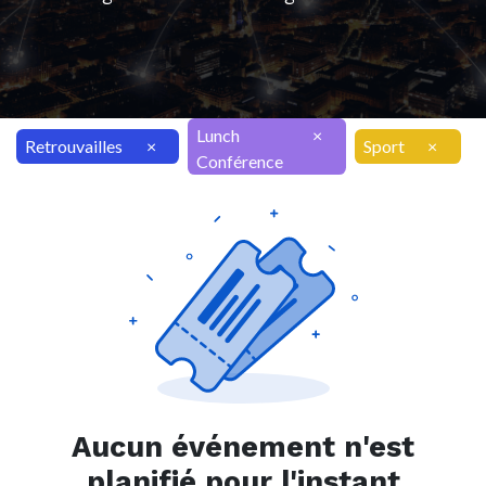
Lunch
×
Retrouvailles
×
Sport
×
Conférence
Aucun événement n'est
planifié pour l'instant