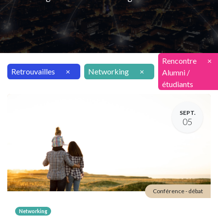
Rencontre
×
Retrouvailles
×
Networking
×
Alumni /
étudiants
SEPT.
05
Conférence - débat
Networking