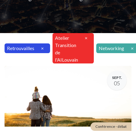
Atelier
×
Transition
Retrouvailles
×
Networking
×
de
l'AILouvain
SEPT.
05
Conférence - débat