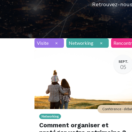
Retrouvez-nous
Visite
×
Networking
×
Rencontr
SEPT.
05
Conférence - déba
Networking
Comment organiser et