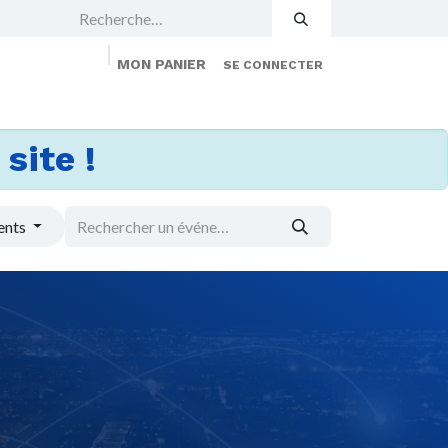
MON PANIER
SE CONNECTER
 Events
Jobs
À propos
Membership
site !
ents