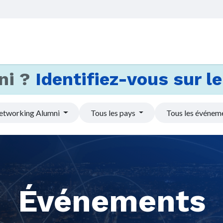
Accueil
Services
Actus et
ni ?
Identifiez-vous sur le 
etworking Alumni
Tous les pays
Tous les événem
Événements