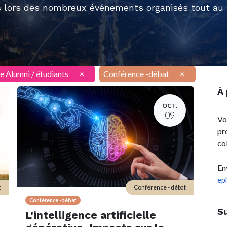
 lors des nombreux événements organisés tout au l
e Alumni / étudiants
×
Conférence -débat
×
À
OCT.
09
Vo
pr
co
En
ep
t
Conférence - débat
Conférence -débat
S
L'intelligence artificielle