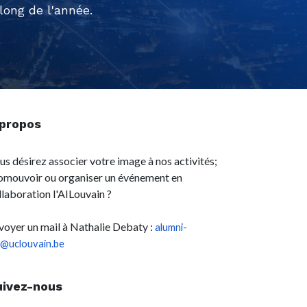
ong de l'année.
 propos
us désirez associer votre image à nos activités;
omouvoir ou organiser un événement en
llaboration l'AILouvain ?
voyer un mail à Nathalie Debaty :
alumni-
l@uclouvain.be
uivez-nous