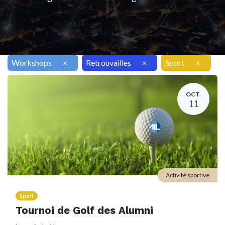
Workshops
×
Retrouvailles
×
Sport
×
OCT.
11
Activité sportive
Sport
Tournoi de Golf des Alumni