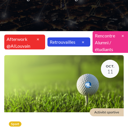
Rencontre
×
Afterwork
×
Retrouvailles
×
Alumni /
@AILouvain
étudiants
OCT.
11
Activité sportive
Sport