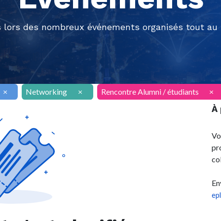
 lors des nombreux événements organisés tout au l
×
Networking
×
Rencontre Alumni / étudiants
×
À
Vo
pr
co
En
ep