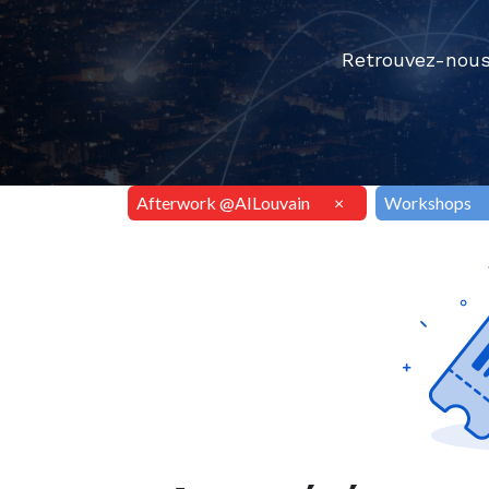
Retrouvez-nous
Afterwork @AILouvain
×
Workshops