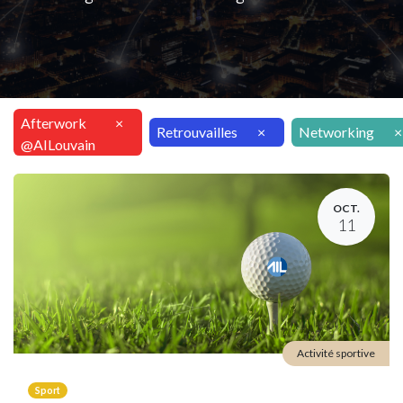
Afterwork
×
Retrouvailles
×
Networking
×
@AILouvain
OCT.
11
Activité sportive
Sport