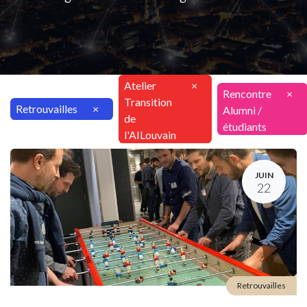
Atelier
×
Rencontre
×
Transition
Retrouvailles
×
Alumni /
de
étudiants
l'AILouvain
JUIN
22
Retrouvailles