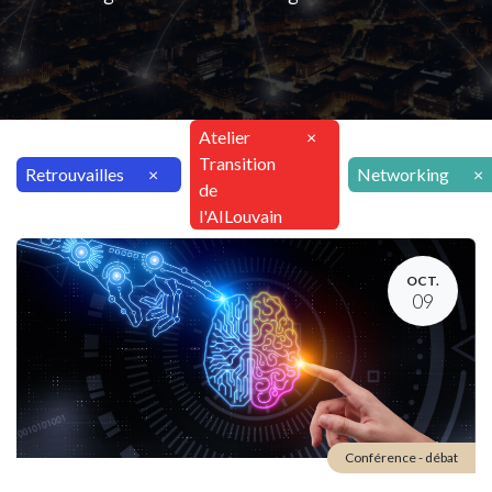
Atelier
×
Transition
Retrouvailles
×
Networking
×
de
l'AILouvain
OCT.
09
Conférence - débat