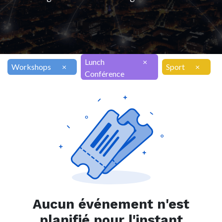
Lunch
×
Workshops
×
Sport
×
Conférence
Aucun événement n'est
planifié pour l'instant