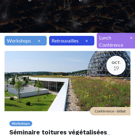
Lunch
×
Workshops
×
Retrouvailles
×
Conférence
OCT.
19
Conférence - débat
Workshops
Séminaire toitures végétalisées_