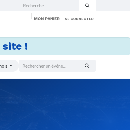
MON PANIER
SE CONNECTER
 Events
Jobs
À propos
Membership
site !
mois