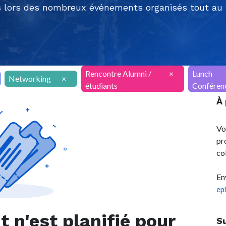
 lors des nombreux événements organisés tout au l
Rencontre Alumni /
×
Lunch
Networking
×
étudiants
Conféren
À
Vo
pr
co
En
ep
n'est planifié pour
S