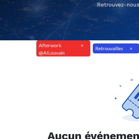
Retrouvez-nous
Afterwork
×
Retrouvailles
×
@AILouvain
Aucun événement 