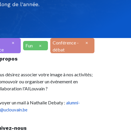
ong de l'année.
×
Conférence -
×
Fun
×
ce
débat
 propos
us désirez associer votre image à nos activités;
omouvoir ou organiser un événement en
llaboration l'AILouvain ?
voyer un mail à Nathalie Debaty :
alumni-
l@uclouvain.be
uivez-nous