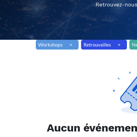
Retrouvez-nous
Workshops
×
Retrouvailles
×
N
Aucun événement 