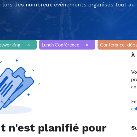
 lors des nombreux événements organisés tout au l
etworking
×
Lunch Conférence
×
Conférence -déb
À
Vo
pr
co
En
ep
n'est planifié pour
S