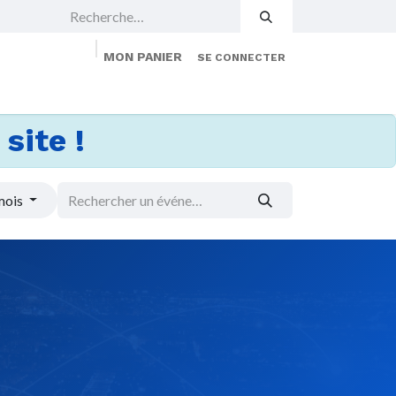
MON PANIER
SE CONNECTER
 Events
Jobs
À propos
Membership
site !
mois