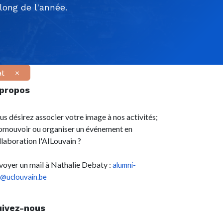
ong de l'année.
at
×
 propos
us désirez associer votre image à nos activités;
omouvoir ou organiser un événement en
llaboration l'AILouvain ?
voyer un mail à Nathalie Debaty :
alumni-
l@uclouvain.be
uivez-nous