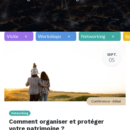
Visite
×
Workshops
×
Networking
×
Sp
SEPT.
05
Conférence - débat
Networking
Comment organiser et protéger
votre patrimoine ?