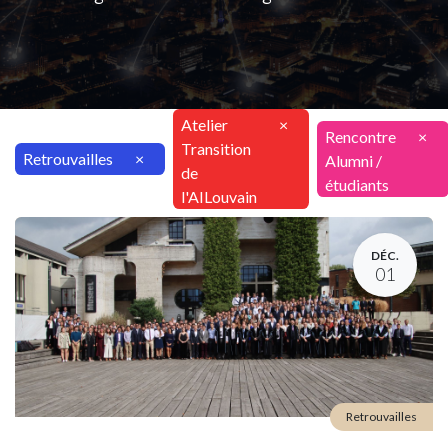
Atelier
×
Rencontre
×
Transition
Retrouvailles
×
Alumni /
de
étudiants
l'AILouvain
DÉC.
01
Retrouvailles