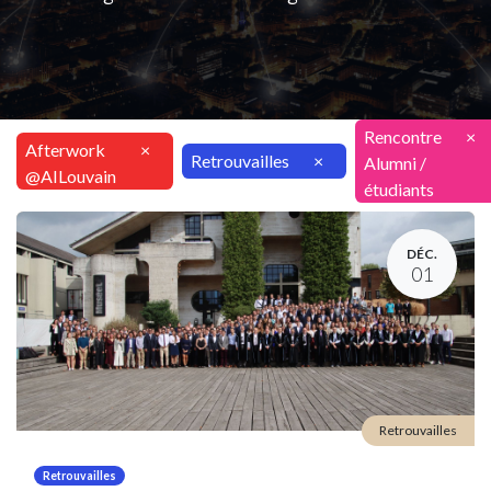
Rencontre
×
Afterwork
×
Retrouvailles
×
Alumni /
@AILouvain
étudiants
DÉC.
01
Retrouvailles
Retrouvailles