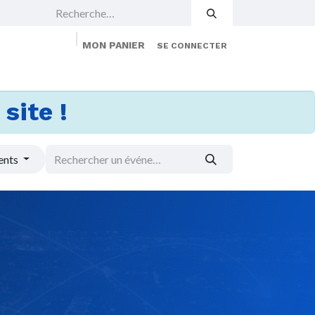
MON PANIER
SE CONNECTER
 Events
Jobs
À propos
Membership
site !
ents