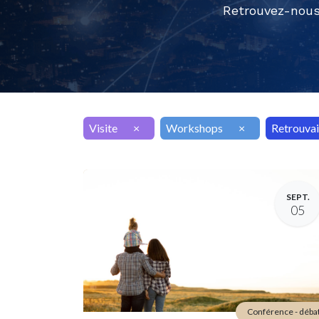
Retrouvez-nous
Visite
×
Workshops
×
Retrouvai
SEPT.
05
Conférence - déba