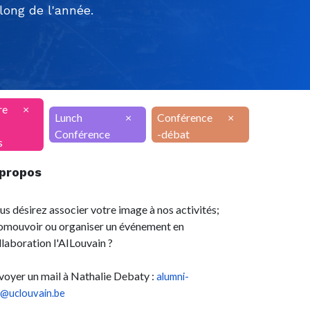
ong de l'année.
re
×
Lunch
×
Conférence
×
Conférence
-débat
s
 propos
us désirez associer votre image à nos activités;
omouvoir ou organiser un événement en
llaboration l'AILouvain ?
voyer un mail à Nathalie Debaty :
alumni-
l@uclouvain.be