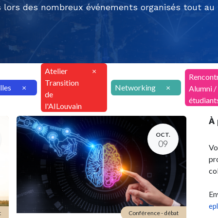
 lors des nombreux événements organisés tout au l
Atelier
×
Rencont
Transition
lles
×
Networking
×
Alumni /
de
étudiant
l'AILouvain
À
OCT.
09
Vo
pr
co
En
ep
t
Conférence - débat