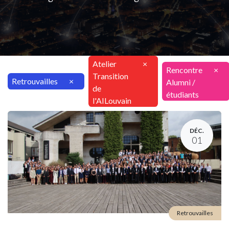
Atelier
×
Rencontre
×
Transition
Retrouvailles
×
Alumni /
de
étudiants
l'AILouvain
DÉC.
01
Retrouvailles