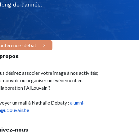
ong de l'année.
onférence -débat
×
 propos
us désirez associer votre image à nos activités;
omouvoir ou organiser un événement en
llaboration l'AILouvain ?
voyer un mail à Nathalie Debaty :
alumni-
l@uclouvain.be
uivez-nous