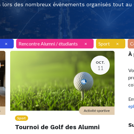
 lors des nombreux événements organisés tout au l
×
Rencontre Alumni / étudiants
×
Sport
×
C
À
OCT.
11
Vo
pr
co
En
ep
s
Activité sportive
Sport
S
Tournoi de Golf des Alumni