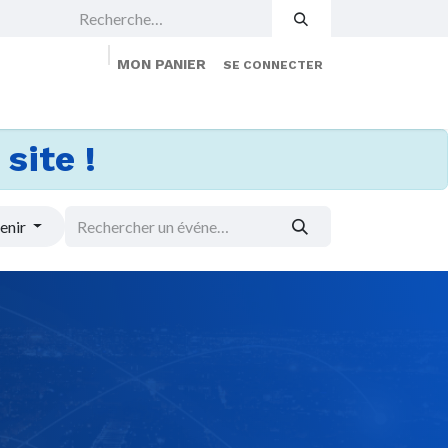
MON PANIER
SE CONNECTER
 Events
Jobs
À propos
Membership
site !
enir