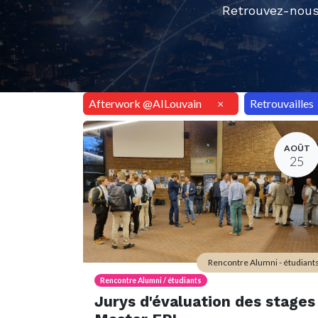
Retrouvez-nous
Afterwork @AILouvain
×
Retrouvailles
AOÛT
25
Rencontre Alumni - étudiant
Rencontre Alumni / étudiants
Jurys d'évaluation des stages