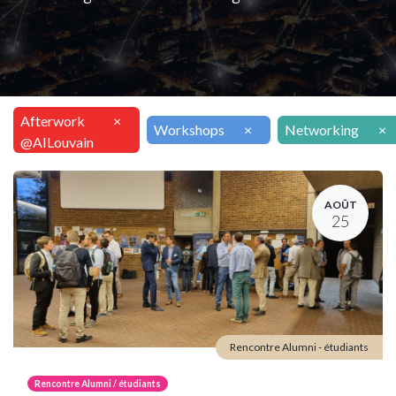
Afterwork
×
Workshops
×
Networking
×
@AILouvain
AOÛT
25
Rencontre Alumni - étudiants
Rencontre Alumni / étudiants