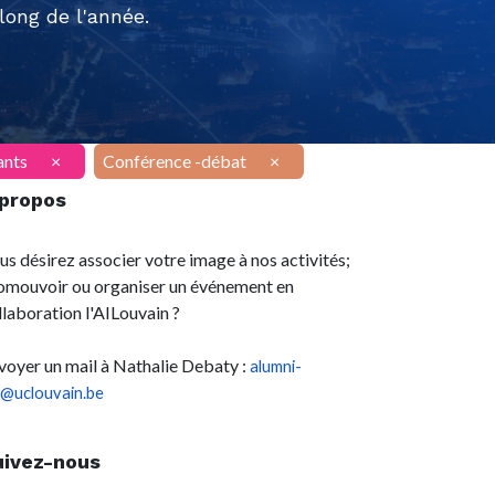
ong de l'année.
ants
×
Conférence -débat
×
 propos
us désirez associer votre image à nos activités;
omouvoir ou organiser un événement en
llaboration l'AILouvain ?
voyer un mail à Nathalie Debaty :
alumni-
l@uclouvain.be
uivez-nous