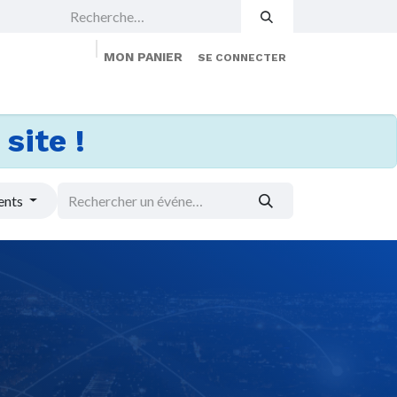
MON PANIER
SE CONNECTER
 Events
Jobs
À propos
Membership
site !
ents