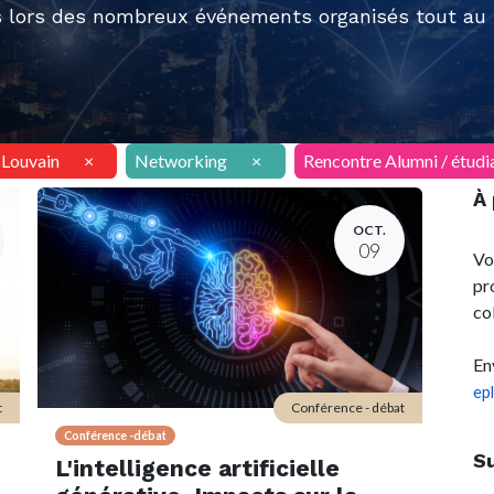
 lors des nombreux événements organisés tout au l
AILouvain
×
Networking
×
Rencontre Alumni / étudi
À
OCT.
09
Vo
pr
co
En
ep
t
Conférence - débat
Conférence -débat
S
L'intelligence artificielle