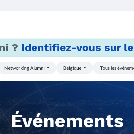
Accueil
Services
Actus et
ni ?
Identifiez-vous sur le 
Networking Alumni
Belgique
Tous les événem
Événements